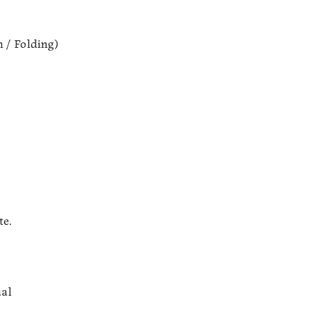
n / Folding)
te.
ual