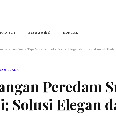
, operable wall partition
PROJECT
Baca Artikel
KONTAK
n Peredam Suara Tipe Sorepa Pireki: Solusi Elegan dan Efektif untuk Keda
EDAM SUARA
angan Peredam S
i: Solusi Elegan d