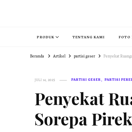
PUSAT PINTU LIPAT INDONESIA
pintu lipat , pintu geser, partisi redam suara , movable wall 
PRODUK
TENTANG KAMI
FOTO 
Beranda
Artikel
partisi geser
Penyekat Ruanga
PARTISI GESER
PARTISI PER
JULI 14, 2025
Penyekat Ru
Sorepa Pirek