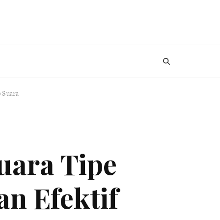
p Suara
uara Tipe
an Efektif