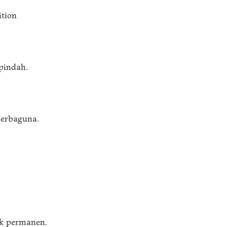
tion
pindah.
serbaguna.
k permanen.