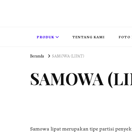
PUSAT PINTU LIPAT INDONESIA
pintu lipat , pintu geser, partisi redam suara , movable wall 
PRODUK
TENTANG KAMI
FOTO 
Beranda
SAMOWA (LIPAT)
SAMOWA (LI
Samowa lipat merupakan tipe partisi penyek