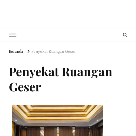
PUSAT PINTU LIPAT INDONESIA
pintu lipat , pintu geser, partisi redam suara , movable wall , operable
wall partition
Beranda
Penyekat Ruangan Geser
Penyekat Ruangan
Geser