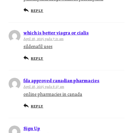
REPLY
which is better viagra or cialis
April 28, 2025 pada 7:21 am
sildenafil uses
REPLY
fda approved canadian pharmacies
April 28, 2025 pada 8:27 am
online pharmacies in canada
REPLY
Sign Up