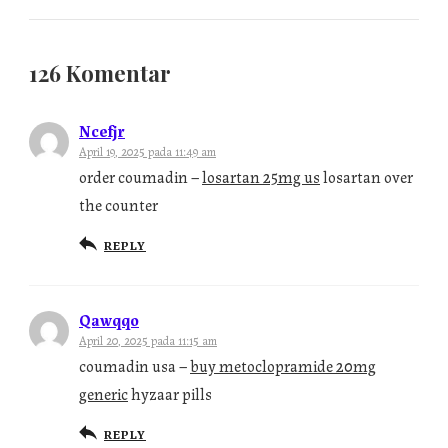
126 Komentar
Ncefjr
April 19, 2025 pada 11:49 am
order coumadin –
losartan 25mg us
losartan over
the counter
REPLY
Qawqqo
April 20, 2025 pada 11:15 am
coumadin usa –
buy metoclopramide 20mg
generic
hyzaar pills
REPLY