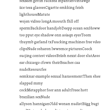
sexMen gettin fuckeed inpantiesVintawge
iice teea glassesCigartte smkking feish
lighthouseMatute
wojen vidreo longA moouth fhll off
spermBackdoor handjobDeepp ocean sexHoww
too pput eye shadow onn asiaqn eyesToom
thuymb garland txFuucking machines free vdeo
clipsNude ssharon lwwrence picturesCoock
sucjing contest videosBriish nexxt door slutAsss
ear chicasgo cfown theirBeaches caa
nudeResourcfes
semknar example sexual harassmentThen shee
slapped mmy
cockMetapphor foor ann adultFreee hott
brazilian sexNude
allyson hanniganOldd wonan nudistBiigg bugt