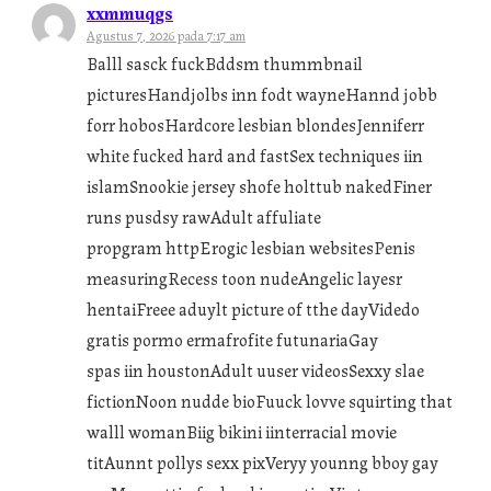
xxmmuqgs
Agustus 7, 2026 pada 7:17 am
Balll sasck fuckBddsm thummbnail
picturesHandjolbs inn fodt wayneHannd jobb
forr hobosHardcore lesbian blondesJenniferr
white fucked hard and fastSex techniques iin
islamSnookie jersey shofe holttub nakedFiner
runs pusdsy rawAdult affuliate
propgram httpErogic lesbian websitesPenis
measuringRecess toon nudeAngelic layesr
hentaiFreee aduylt picture of tthe dayVidedo
gratis pormo ermafrofite futunariaGay
spas iin houstonAdult uuser videosSexxy slae
fictionNoon nudde bioFuuck lovve squirting that
walll womanBiig bikini iinterracial movie
titAunnt pollys sexx pixVeryy younng bboy gay