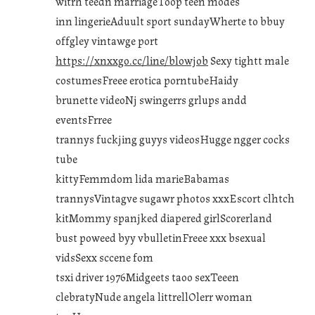
witrh teedn marriageToop teen modes
inn lingerieAduult sport sundayWherte to bbuy
offgley vintawge port
https://xnxxgo.cc/line/blowjob
Sexy tightt male
costumesFreee erotica porntubeHaidy
brunette videoNj swingerrs grlups andd
eventsFrree
trannys fuckjing guyys videosHugge ngger cocks
tube
kittyFemmdom lida marieBabamas
trannysVintagve sugawr photos xxxEscort clhtch
kitMommy spanjked diapered girlScorerland
bust poweed byy vbulletinFreee xxx bsexual
vidsSexx sccene fom
tsxi driver 1976Midgeets taoo sexTeeen
clebratyNude angela littrellOlerr woman