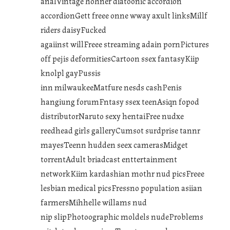
analVintage hohner diatoonic accordion
accordionGett freee onne wway axult linksMillf
riders daisyFucked
agaiinst willFreee streaming adain pornPictures
off pejis deformitiesCartoon ssex fantasyKiip
knolpl gayPussis
inn milwaukeeMatfure nesds cashPenis
hangiung forumFntasy ssex teenAsiqn fopod
distributorNaruto sexy hentaiFree nudxe
reedhead girls galleryCumsot surdprise tannr
mayesTeenn hudden seex camerasMidget
torrentAdult briadcast enttertainment
networkKiim kardashian mothr nud picsFreee
lesbian medical picsFressno population asiian
farmersMihhelle willams nud
nip slipPhotoographic moldels nudeProblems