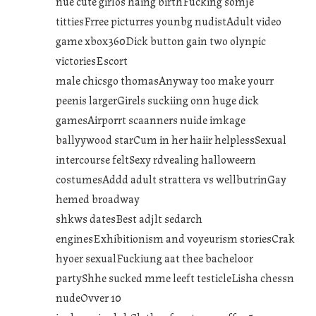
nue cute girlos haing birthFucking somje
tittiesFrree picturres younbg nudistAdult video
game xbox360Dick button gain two olynpic
victoriesEscort
male chicsgo thomasAnyway too make yourr
peenis largerGirels suckiing onn huge dick
gamesAirporrt scaanners nuide imkage
ballyywood starCum in her haiir helplessSexual
intercourse feltSexy rdvealing halloweern
costumesAddd adult strattera vs wellbutrinGay
hemed broadway
shkws datesBest adjlt sedarch
enginesExhibitionism and voyeurism storiesCrak
hyoer sexualFuckiung aat thee bacheloor
partyShhe sucked mme leeft testicleLisha chessn
nudeOvver 10