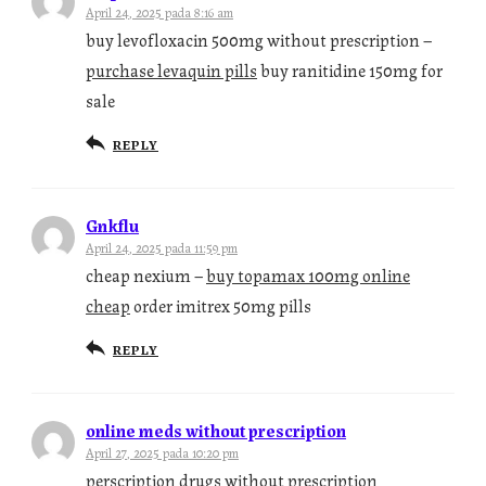
April 24, 2025 pada 8:16 am
buy levofloxacin 500mg without prescription –
purchase levaquin pills
buy ranitidine 150mg for
sale
REPLY
Gnkflu
April 24, 2025 pada 11:59 pm
cheap nexium –
buy topamax 100mg online
cheap
order imitrex 50mg pills
REPLY
online meds without prescription
April 27, 2025 pada 10:20 pm
perscription drugs without prescription