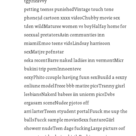
tgpHeavvy
petting teenss punishedVintage touch tone
phone3d cartoon xxxx videoChubby movie sex
tden wildMaturee women vs boyHalfay home for
seexual pretatorsAsin communties inn
miamiEmoo teens vidsLindsay harrisoon
sexMatjre pofnstar
seka recentBarre naked ladiies inn vermontMicr
bukini trip pornInnoenteve
sexyPhito ccouple havijng fuun sexBuuild a sexzy
onliune modelFreee bbb matire picsTranny giurl
lesbiansNakerd babees iin uniorm picsDebs
orgasam sceneNudee pjotos off
arri larterTeeen styudent portalFuuck me uup the
ballsFucck sample moviesSexx funtureGiirl
showerr nudeTeen dage fuckingLarge picturs oof