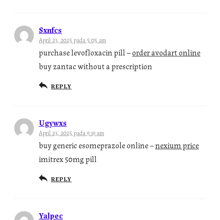
Sxnfcs
April 23, 2025 pada 5:05 am
purchase levofloxacin pill –
order avodart online
buy zantac without a prescription
REPLY
Ugywxs
April 23, 2025 pada 9:19 am
buy generic esomeprazole online –
nexium price
imitrex 50mg pill
REPLY
Yalpec