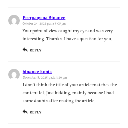
Рестраця на Binance
Oktober 24, 2025 pada 5:06 pm
Your point of view caught my eye and was very
interesting. Thanks. I have a question for you.
REPLY
binance konts
November 8, 2025 pada 3:29 pm
I don’t think the title of your article matches the
content lol. Just kidding, mainly because I had
some doubts after reading the article.
REPLY