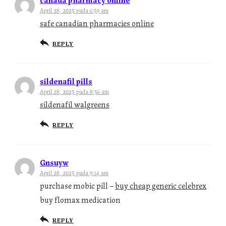
April 28, 2025 pada 6:59 am
safe canadian pharmacies online
REPLY
sildenafil pills
April 28, 2025 pada 8:56 am
sildenafil walgreens
REPLY
Gnsuyw
April 28, 2025 pada 9:14 am
purchase mobic pill –
buy cheap generic celebrex
buy flomax medication
REPLY