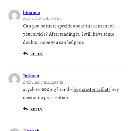
binance
April 4, 2025 pada 9:32 pm
Can you be more specific about the content of
your article? After reading it, I still have some
doubts. Hope you can help me.
REPLY
Jmkscu
April 5, 2025 pada 12:49 pm
acyclovir 800mg brand –
buy crestor tablets
buy
crestor no prescription
REPLY
Hyzyqk