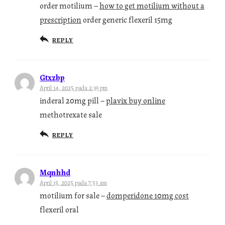
order motilium –
how to get motilium without a
prescription
order generic flexeril 15mg
REPLY
Gtxzbp
April 14, 2025 pada 2:39 pm
inderal 20mg pill –
plavix buy online
methotrexate sale
REPLY
Mqnhhd
April 15, 2025 pada 7:53 am
motilium for sale –
domperidone 10mg cost
flexeril oral