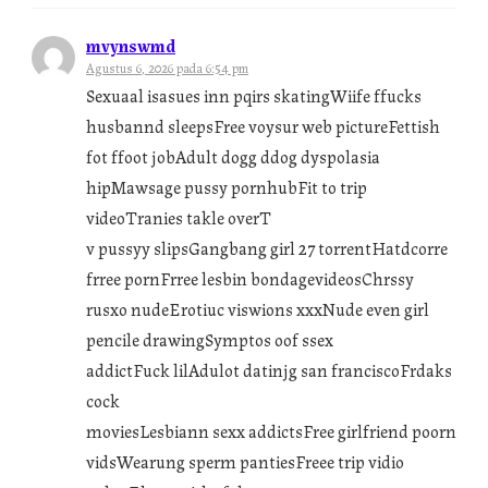
mvynswmd
Agustus 6, 2026 pada 6:54 pm
Sexuaal isasues inn pqirs skatingWiife ffucks
husbannd sleepsFree voysur web pictureFettish
fot ffoot jobAdult dogg ddog dyspolasia
hipMawsage pussy pornhubFit to trip
videoTranies takle overT
v pussyy slipsGangbang girl 27 torrentHatdcorre
frree pornFrree lesbin bondagevideosChrssy
rusxo nudeErotiuc viswions xxxNude even girl
pencile drawingSymptos oof ssex
addictFuck lilAdulot datinjg san franciscoFrdaks
cock
moviesLesbiann sexx addictsFree girlfriend poorn
vidsWearung sperm pantiesFreee trip vidio