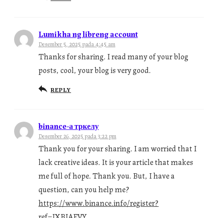
Lumikha ng libreng account
Desember 5, 2025 pada 4:45 am
Thanks for sharing. I read many of your blog
posts, cool, your blog is very good.
REPLY
binance-а тркелу
Desember 26, 2025 pada 3:22 pm
Thank you for your sharing. I am worried that I
lack creative ideas. It is your article that makes
me full of hope. Thank you. But, I have a
question, can you help me?
https://www.binance.info/register?
ref=IXBIAFVY