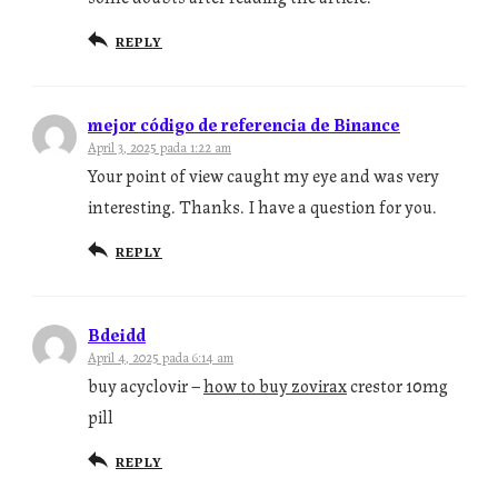
REPLY
mejor código de referencia de Binance
April 3, 2025 pada 1:22 am
Your point of view caught my eye and was very
interesting. Thanks. I have a question for you.
REPLY
Bdeidd
April 4, 2025 pada 6:14 am
buy acyclovir –
how to buy zovirax
crestor 10mg
pill
REPLY