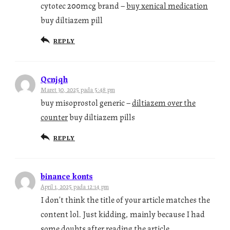
cytotec 200mcg brand –
buy xenical medication
buy diltiazem pill
REPLY
Qcnjqh
Maret 30, 2025 pada 5:48 pm
buy misoprostol generic –
diltiazem over the
counter
buy diltiazem pills
REPLY
binance konts
April 1, 2025 pada 12:14 pm
I don’t think the title of your article matches the
content lol. Just kidding, mainly because I had
some doubts after reading the article.