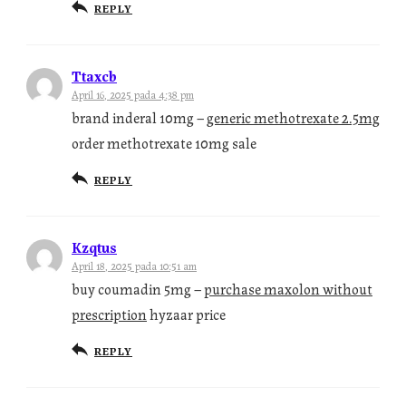
REPLY
Ttaxcb
April 16, 2025 pada 4:38 pm
brand inderal 10mg –
generic methotrexate 2.5mg
order methotrexate 10mg sale
REPLY
Kzqtus
April 18, 2025 pada 10:51 am
buy coumadin 5mg –
purchase maxolon without
prescription
hyzaar price
REPLY