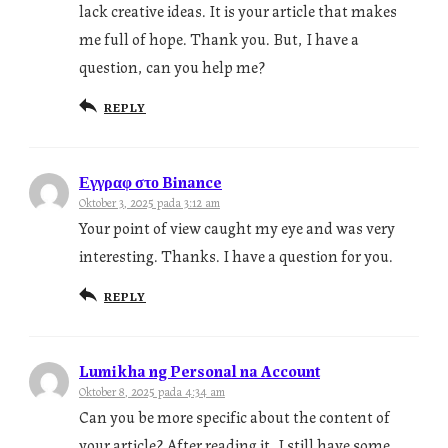
lack creative ideas. It is your article that makes
me full of hope. Thank you. But, I have a
question, can you help me?
REPLY
Εγγραφ στο Binance
Oktober 3, 2025 pada 3:12 am
Your point of view caught my eye and was very
interesting. Thanks. I have a question for you.
REPLY
Lumikha ng Personal na Account
Oktober 8, 2025 pada 4:34 am
Can you be more specific about the content of
your article? After reading it, I still have some