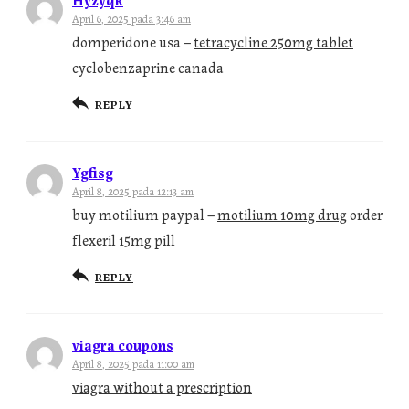
April 6, 2025 pada 3:46 am
domperidone usa –
tetracycline 250mg tablet
cyclobenzaprine canada
REPLY
Ygfisg
April 8, 2025 pada 12:13 am
buy motilium paypal –
motilium 10mg drug
order
flexeril 15mg pill
REPLY
viagra coupons
April 8, 2025 pada 11:00 am
viagra without a prescription