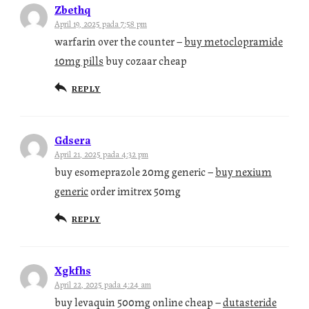
Zbethq
April 19, 2025 pada 7:58 pm
warfarin over the counter –
buy metoclopramide
10mg pills
buy cozaar cheap
REPLY
Gdsera
April 21, 2025 pada 4:32 pm
buy esomeprazole 20mg generic –
buy nexium
generic
order imitrex 50mg
REPLY
Xgkfhs
April 22, 2025 pada 4:24 am
buy levaquin 500mg online cheap –
dutasteride