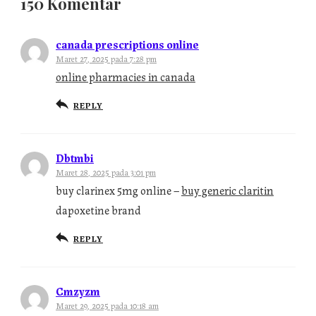
150 Komentar
canada prescriptions online
Maret 27, 2025 pada 7:28 pm
online pharmacies in canada
REPLY
Dbtmbi
Maret 28, 2025 pada 3:01 pm
buy clarinex 5mg online –
buy generic claritin
dapoxetine brand
REPLY
Cmzyzm
Maret 29, 2025 pada 10:18 am