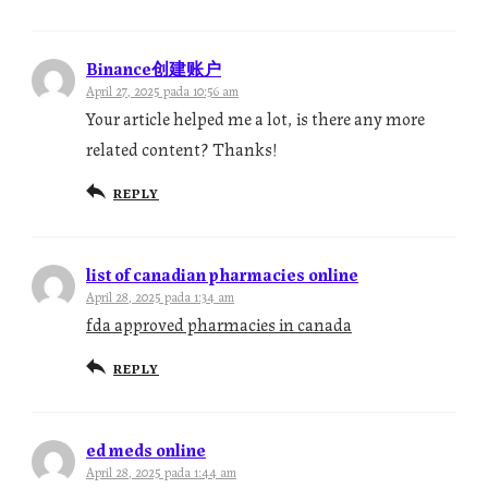
Binance创建账户
April 27, 2025 pada 10:56 am
Your article helped me a lot, is there any more
related content? Thanks!
REPLY
list of canadian pharmacies online
April 28, 2025 pada 1:34 am
fda approved pharmacies in canada
REPLY
ed meds online
April 28, 2025 pada 1:44 am