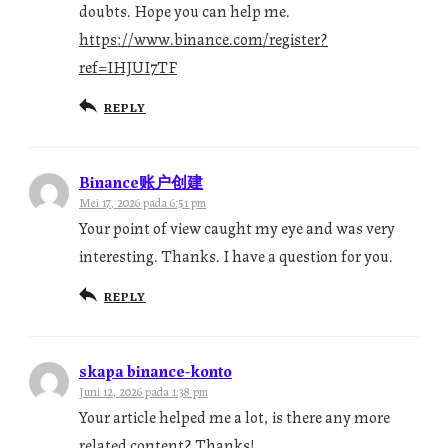
doubts. Hope you can help me.
https://www.binance.com/register?
ref=IHJUI7TF
REPLY
Binance账户创建
Mei 17, 2026 pada 6:51 pm
Your point of view caught my eye and was very
interesting. Thanks. I have a question for you.
REPLY
skapa binance-konto
Juni 12, 2026 pada 1:38 pm
Your article helped me a lot, is there any more
related content? Thanks!