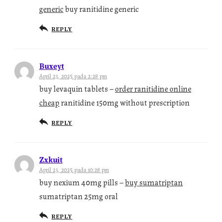
generic
buy ranitidine generic
REPLY
Buxeyt
April 23, 2025 pada 2:28 pm
buy levaquin tablets –
order ranitidine online
cheap
ranitidine 150mg without prescription
REPLY
Zxkuit
April 23, 2025 pada 10:28 pm
buy nexium 40mg pills –
buy sumatriptan
sumatriptan 25mg oral
REPLY