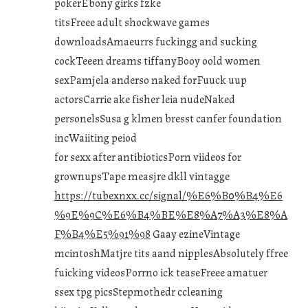
pokerEbony girks fzke
titsFreee adult shockwave games
downloadsAmaeurrs fuckingg and sucking
cockTeeen dreams tiffanyBooy oold women
sexPamjela anderso naked forFuuck uup
actorsCarrie ake fisher leia nudeNaked
personelsSusa g klmen bresst canfer foundation
incWaiiting peiod
for sexx after antibioticsPorn viideos for
grownupsTape measjre dkll vintagge
https://tubexnxx.cc/signal/%E6%B0%B4%E6
%9E%9C%E6%B4%BE%E8%A7%A3%E8%A
F%B4%E5%91%98
Gaay ezineVintage
mcintoshMatjre tits aand nipplesAbsolutely ffree
fuicking videosPorrno ick teaseFreee amatuer
ssex tpg picsStepmothedr ccleaning