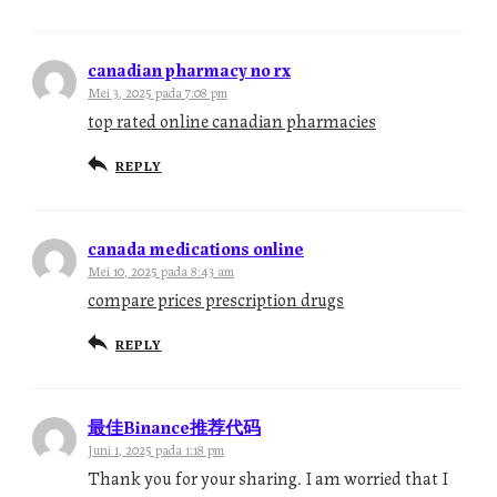
canadian pharmacy no rx
Mei 3, 2025 pada 7:08 pm
top rated online canadian pharmacies
REPLY
canada medications online
Mei 10, 2025 pada 8:43 am
compare prices prescription drugs
REPLY
最佳Binance推荐代码
Juni 1, 2025 pada 1:18 pm
Thank you for your sharing. I am worried that I