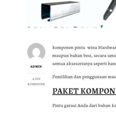
komponen pintu wina Hardware p
maupun bahan besi, secara umum 
semua aksesorisnya seperti hand
ADMIN
Pemilihan dan penggunaan masin
4,960
KOMENTAR
PAKET KOMPON
Pintu garasi Anda dari bahan k