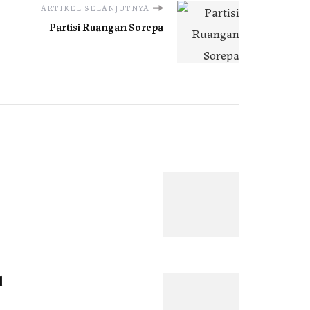
ARTIKEL SELANJUTNYA
Partisi Ruangan Sorepa
l