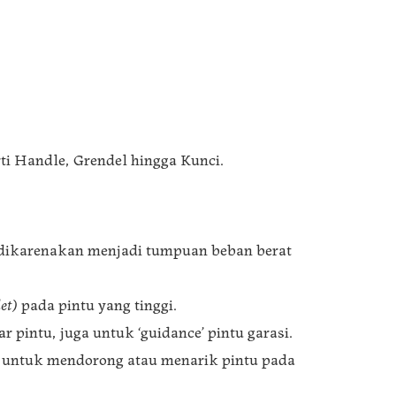
rti Handle, Grendel hingga Kunci.
 dikarenakan menjadi tumpuan beban berat
et)
pada pintu yang tinggi.
pintu, juga untuk ‘guidance’ pintu garasi.
 untuk mendorong atau menarik pintu pada