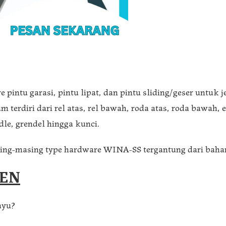
intu garasi, pintu lipat, dan pintu sliding/geser untuk 
terdiri dari rel atas, rel bawah, roda atas, roda bawah, e
le, grendel hingga kunci.
g-masing type hardware WINA-SS tergantung dari bahan, b
EN
ayu?