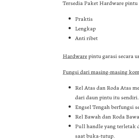
Tersedia Paket Hardware pintu 
Praktis
Lengkap
Anti ribet
Hardware
pintu garasi secara u
Fungsi dari masing-masing ko
Rel Atas dan Roda Atas m
dari daun pintu itu sendiri.
Engsel Tengah berfungsi s
Rel Bawah dan Roda Bawah,
Pull handle yang terletak 
saat buka-tutup.