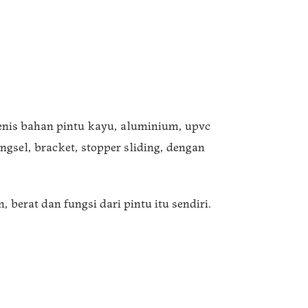
jenis bahan pintu kayu, aluminium, upvc
ngsel, bracket, stopper sliding, dengan
erat dan fungsi dari pintu itu sendiri.