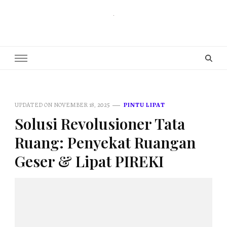
PUSAT PINTU LIPAT INDONESIA
pintu lipat , pintu geser, partisi redam suara , movable wall , operable
wall partition
UPDATED ON
NOVEMBER 18, 2025
PINTU LIPAT
Solusi Revolusioner Tata
Ruang: Penyekat Ruangan
Geser & Lipat PIREKI