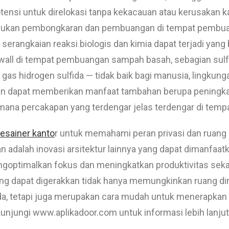
ensi untuk direlokasi tanpa kekacauan atau kerusakan ka
lukan pembongkaran dan pembuangan di tempat pembuan
erangkaian reaksi biologis dan kimia dapat terjadi yan
wall di tempat pembuangan sampah basah, sebagian sulfat
as hidrogen sulfida — tidak baik bagi manusia, lingkunga
an dapat memberikan manfaat tambahan berupa peningkat
 mana percakapan yang terdengar jelas terdengar di tempa
esainer kanto
r untuk memahami peran privasi dan ruang 
n adalah inovasi arsitektur lainnya yang dapat dimanfaa
ngoptimalkan fokus dan meningkatkan produktivitas sek
g dapat digerakkan tidak hanya memungkinkan ruang dim
a, tetapi juga merupakan cara mudah untuk menerapkan 
unjungi www.aplikadoor.com untuk informasi lebih lanjut