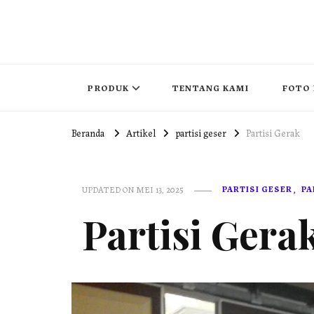
PUSAT PINTU LIPAT INDONESIA
pintu lipat , pintu geser, partisi redam suara , movable wall 
PRODUK
TENTANG KAMI
FOTO 
Beranda
Artikel
partisi geser
Partisi Gerak
PARTISI GESER
PA
UPDATED ON
MEI 13, 2025
Partisi Gera