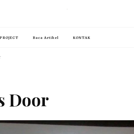
, operable wall partition
PROJECT
Baca Artikel
KONTAK
r
s Door