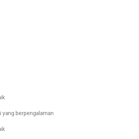
aik
hli yang berpengalaman
aik