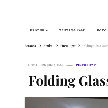
PUSAT PINTU LIPAT INDONESIA
pintu lipat , pintu geser, partisi redam suara , movable wall 
PRODUK
TENTANG KAMI
FOTO 
Beranda
Artikel
Pintu Lipat
Folding Glass Doo
UPDATED ON
JUNI 3, 2024
PINTU LIPAT
Folding Glas