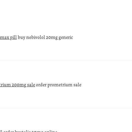
max pill
buy nebivolol 20mg generic
trium 200mg sale
order prometrium sale
ll
order bystolic 20mg online