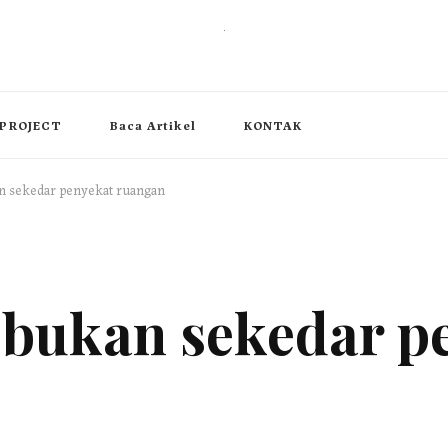
, operable wall partition
PROJECT
Baca Artikel
KONTAK
an sekedar penyekat ruangan
r bukan sekedar p