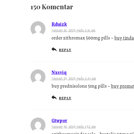
150 Komentar
Rduizk
Januari 26, 2025 pada 2:16 am
order zithromax 500mg pills –
buy tinda
REPLY
Nxsviq
Januari 29, 2025 pada 2:41 am
buy prednisolone 5mg pills –
buy prome
REPLY
Gtwpor
Januari 30, 2025 pada 1:52 am
azithromycin for sale –
bystolic 20mg pi