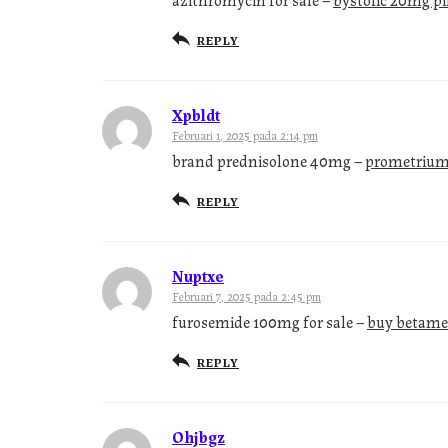
REPLY
Xpbldt
Februari 1, 2025 pada 2:14 pm
brand prednisolone 40mg –
prometrium
REPLY
Nuptxe
Februari 7, 2025 pada 2:45 pm
furosemide 100mg for sale –
buy betame
REPLY
Ohjbgz