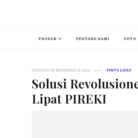
PUSAT PINTU LIPAT INDONESIA
pintu lipat , pintu geser, partisi redam suara , movable wall 
PRODUK
TENTANG KAMI
FOTO 
UPDATED ON
NOVEMBER 18, 2025
PINTU LIPAT
Solusi Revolusion
Lipat PIREKI