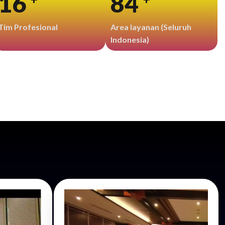
20
100
Tim Profesional
Area layanan (Seluruh
Indonesia)