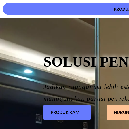
PRODU
SOLUSI PE
Jadikan ruanganmu lebih est
munggunakan partisi penyek
PRODUK KAMI
HUBUN