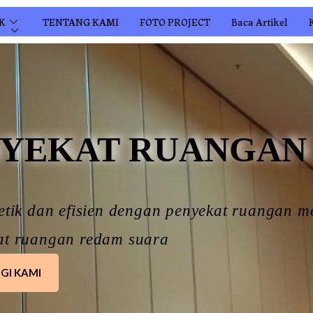
K
TENTANG KAMI
FOTO PROJECT
Baca Artikel
NYEKAT RUANGAN
etik dan efisien dengan penyekat ruangan 
at ruangan redam suara
GI KAMI