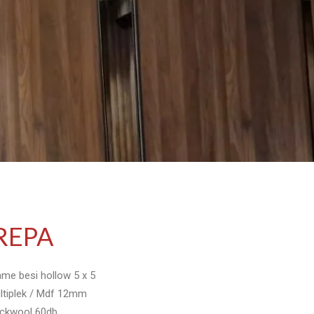
REPA
ame besi hollow 5 x 5
ltiplek / Mdf 12mm
ckwool 60db