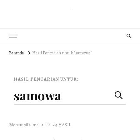
PUSAT PINTU LIPAT INDONESIA
pintu lipat , pintu geser, partisi redam suara , movable wall , operable
wall partition
Beranda
Hasil Pencarian untuk "samowa"
HASIL PENCARIAN UNTUK:
Menampilkan: 1 - 1 dari 24 HASIL