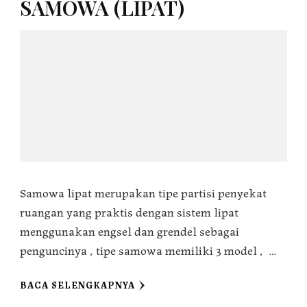
SAMOWA (LIPAT)
Samowa lipat merupakan tipe partisi penyekat
ruangan yang praktis dengan sistem lipat
menggunakan engsel dan grendel sebagai
penguncinya , tipe samowa memiliki 3 model , …
BACA SELENGKAPNYA